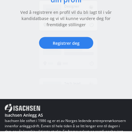
Ved å registrere en profil vil du bli lagt til i vår
kandidatbase og vi vil kunne vurdere deg for
fremtidige stillinger
Registrer deg
Isachsen Anlegg AS
Isachsen ble stiftet i 1986 og er et av Norges ledende entreprenørkonsern
innenfor anleggsdrift. Evnen til hele tiden å se litt lenger enn til dagen i
dag, er vår kanskje viktigste styrke. En fremoverlent og samfunnsbevisst