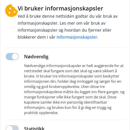
forretningsdrift har lagt grunnlaget for over 40 års sammenhengende
Vi bruker informasjonskapsler
vekst. Hver dag møter rundt 300 dyktige fagarbeidere på jobb for å gi sitt
bidrag til at landets infrastruktur hele tiden blir litt bedre og litt tryggere.
Ved å bruke denne nettsiden godtar du vår bruk av
Isachsen, entreprenørskap satt i system.
informasjonskapsler. Les mer om vår bruk av
informasjonskapsler og hvordan du fjerner eller
I Isachsen ønsker vi oss mennesker som har lyst til å spille hverandre
gode, og som gjennom egeninnsats viser vilje og evne til å bidra til et
blokkerer dem i vår
informasjonskapsler
.
arbeidsmiljø hvor det er naturlig å yte sitt aller beste – hver dag.
I Isachsen tror vi at motiverte medarbeidere er positivt både for
Nødvendig
verdiskapingen og for den enkeltes personlige utvikling. Vi legger stor vekt
på solid intern opplæring for alle medarbeidere og tilbyr en rekke kurs og
Nødvendige informasjonskapsler er helt avgjørende for at
sertifiseringer på ulike fagområder. Hos oss vil vi at alle skal komme trygt
nettstedet skal fungere som det skal og være sikkert å
hjem fra jobben hver dag! En del av dette handler om et godt og
bruke. Vi bruker tre informasjonskapsler som beskytter
strukturert HMS-arbeid.
informasjonen din, holder deg innlogget og sørger for en
smidig og god brukeropplevelse. Uten disse tre
Som ansatt hos oss vil du få både mulighet og ansvar for å utfordre deg
informasjonskapslene måtte du logget inn flere ganger, og
selv. Vi er et resultatorientert selskap og ser etter mennesker som er
mange funksjoner ville ikke fungert som de skal. Disse
ivrige etter å lære, lede og samarbeide for å nå felles mål. Tar du
kapslene samler ikke inn personlig identifiserbar
utfordringen?
informasjon, og brukes kun for å gi deg en trygg og
Les mer om våre sterke fagmiljøer og vårt unike arbeidsmiljø på
praktisk opplevelse.
www.isachsenanlegg.no
Statistikk
Kontakter